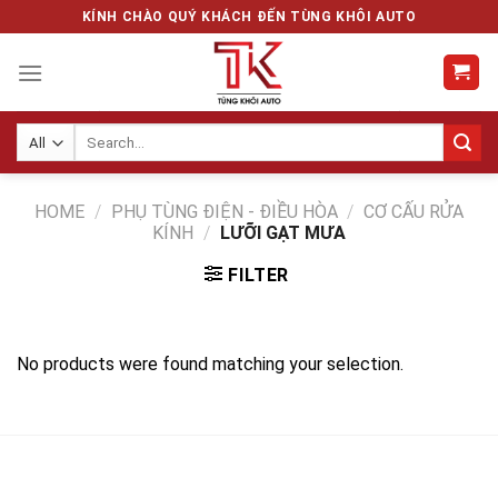
Skip
KÍNH CHÀO QUÝ KHÁCH ĐẾN TÙNG KHÔI AUTO
to
content
Search
for:
HOME
/
PHỤ TÙNG ĐIỆN - ĐIỀU HÒA
/
CƠ CẤU RỬA
KÍNH
/
LƯỠI GẠT MƯA
FILTER
No products were found matching your selection.