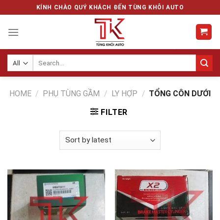
Skip
KÍNH CHÀO QUÝ KHÁCH ĐẾN TÙNG KHÔI AUTO
to
content
Search
for:
HOME
/
PHỤ TÙNG GẦM
/
LY HỢP
/
TỔNG CÔN DƯỚI
FILTER