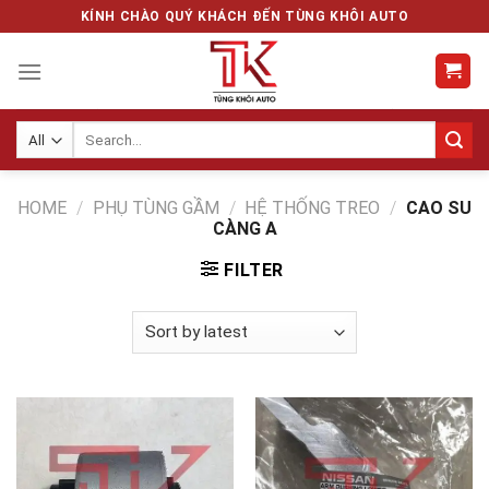
Skip
KÍNH CHÀO QUÝ KHÁCH ĐẾN TÙNG KHÔI AUTO
to
content
Search
for:
HOME
/
PHỤ TÙNG GẦM
/
HỆ THỐNG TREO
/
CAO SU
CÀNG A
FILTER