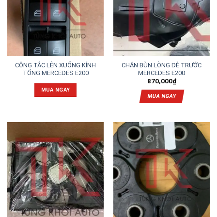
CÔNG TẮC LÊN XUỐNG KÍNH
CHẮN BÙN LÒNG DÈ TRƯỚC
TỔNG MERCEDES E200
MERCEDES E200
870,000
₫
MUA NGAY
MUA NGAY