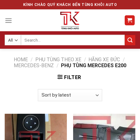
Skip
KÍNH CHÀO QUÝ KHÁCH ĐẾN TÙNG KHÔI AUTO
to
content
Search
for:
HOME
/
PHỤ TÙNG THEO XE
/
HÃNG XE ĐỨC
/
MERCEDES-BENZ
/
PHỤ TÙNG MERCEDES E200
FILTER