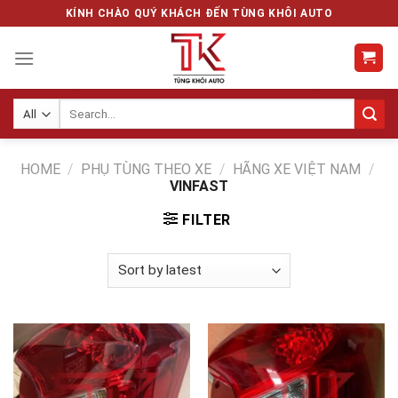
Skip
KÍNH CHÀO QUÝ KHÁCH ĐẾN TÙNG KHÔI AUTO
to
content
Search
for:
HOME
/
PHỤ TÙNG THEO XE
/
HÃNG XE VIỆT NAM
/
VINFAST
FILTER