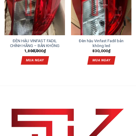
ĐÈN HẬU VINFAST FADIL
Đèn hậu Vinfast Fadil bản
CHÍNH HÃNG – BẢN KHÔNG
không led
LED
1,800,000
₫
830,000
₫
MUA NGAY
MUA NGAY