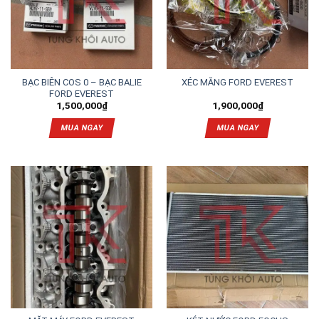
BẠC BIÊN COS 0 – BẠC BALIE
XÉC MĂNG FORD EVEREST
FORD EVEREST
1,500,000
₫
1,900,000
₫
MUA NGAY
MUA NGAY