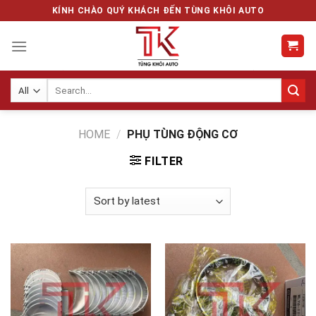
Skip
KÍNH CHÀO QUÝ KHÁCH ĐẾN TÙNG KHÔI AUTO
to
content
Search
for:
HOME
/
PHỤ TÙNG ĐỘNG CƠ
FILTER