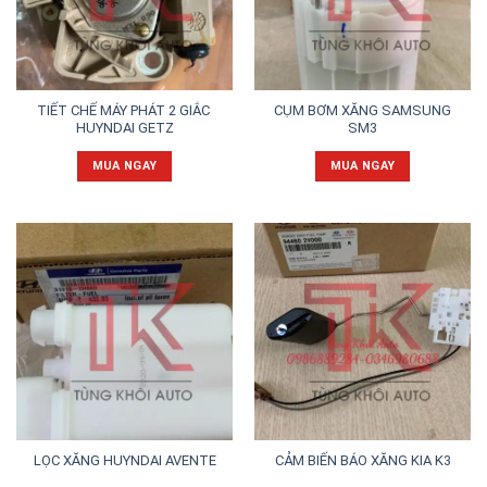
TIẾT CHẾ MÁY PHÁT 2 GIẮC
CỤM BƠM XĂNG SAMSUNG
HUYNDAI GETZ
SM3
MUA NGAY
MUA NGAY
LỌC XĂNG HUYNDAI AVENTE
CẢM BIẾN BÁO XĂNG KIA K3