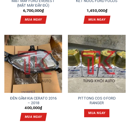
MẶT MÁY FORD EVEREST
KÉT NƯỚC FORD FOCUS
(MẶT MÁY ĐẦY ĐỦ)
6,700,000
₫
1,450,000
₫
MUA NGAY
MUA NGAY
ĐÈN GẦM KIA CERATO 2016
PITTONG COS 0 FORD
– 2018
RANGER
400,000
₫
MUA NGAY
MUA NGAY