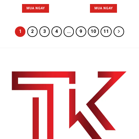
MUA NGAY
MUA NGAY
1
2
3
4
…
9
10
11